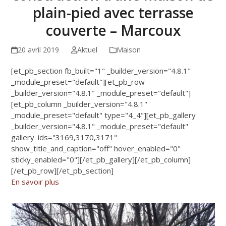
plain-pied avec terrasse
couverte – Marcoux
20 avril 2019
Aktuel
Maison
[et_pb_section fb_built="1" _builder_version="4.8.1"
_module_preset="default"][et_pb_row
_builder_version="4.8.1" _module_preset="default"]
[et_pb_column _builder_version="4.8.1"
_module_preset="default" type="4_4"][et_pb_gallery
_builder_version="4.8.1" _module_preset="default"
gallery_ids="3169,3170,3171"
show_title_and_caption="off" hover_enabled="0"
sticky_enabled="0"][/et_pb_gallery][/et_pb_column]
[/et_pb_row][/et_pb_section]
En savoir plus