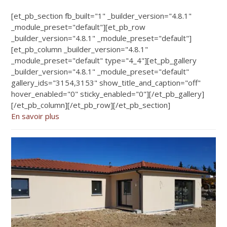
[et_pb_section fb_built="1" _builder_version="4.8.1"
_module_preset="default"][et_pb_row
_builder_version="4.8.1" _module_preset="default"]
[et_pb_column _builder_version="4.8.1"
_module_preset="default" type="4_4"][et_pb_gallery
_builder_version="4.8.1" _module_preset="default"
gallery_ids="3154,3153" show_title_and_caption="off"
hover_enabled="0" sticky_enabled="0"][/et_pb_gallery]
[/et_pb_column][/et_pb_row][/et_pb_section]
En savoir plus