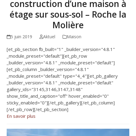
construction d’une maison à
étage sur sous-sol – Roche la
Molière
5 juin 2019
Aktuel
Maison
[et_pb_section fb_built="1" _builder_version="4.8.1"
_module_preset="default"][et_pb_row
_builder_version="4.8.1" _module_preset="default"]
[et_pb_column _builder_version="4.8.1"
_module_preset="default" type="4_4"][et_pb_gallery
_builder_version="4.8.1" _module_preset="default"
gallery_ids="3145,3146,3147,3148"
show_title_and_caption="off" hover_enabled="0"
sticky_enabled="0"][/et_pb_gallery][/et_pb_column]
[/et_pb_row][/et_pb_section]
En savoir plus