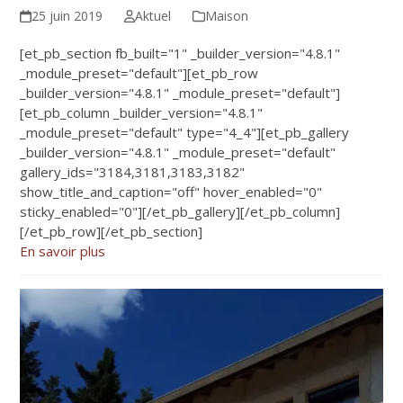
25 juin 2019
Aktuel
Maison
[et_pb_section fb_built="1" _builder_version="4.8.1"
_module_preset="default"][et_pb_row
_builder_version="4.8.1" _module_preset="default"]
[et_pb_column _builder_version="4.8.1"
_module_preset="default" type="4_4"][et_pb_gallery
_builder_version="4.8.1" _module_preset="default"
gallery_ids="3184,3181,3183,3182"
show_title_and_caption="off" hover_enabled="0"
sticky_enabled="0"][/et_pb_gallery][/et_pb_column]
[/et_pb_row][/et_pb_section]
En savoir plus