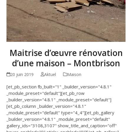
Maitrise d’œuvre rénovation
d’une maison – Montbrison
20 juin 2019
Aktuel
Maison
[et_pb_section fb_built="1" _builder_version="4.8.1"
_module_preset="default"][et_pb_row
_builder_version="4.8.1" _module_preset="default"]
[et_pb_column _builder_version="4.8.1"
_module_preset="default" type="4_4"][et_pb_gallery
_builder_version="4.8.1" _module_preset="default"
gallery_ids="3108,3107" show_title_and_caption="off"
hover_enabled="0" sticky_enabled="0"][/et_pb_gallery]