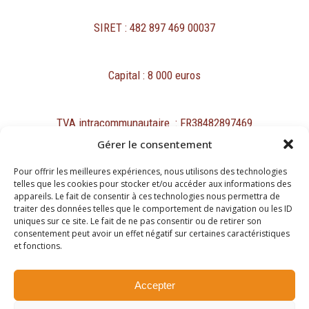
SIRET : 482 897 469 00037
Capital : 8 000 euros
TVA intracommunautaire : FR38482897469
Gérer le consentement
Pour offrir les meilleures expériences, nous utilisons des technologies
telles que les cookies pour stocker et/ou accéder aux informations des
appareils. Le fait de consentir à ces technologies nous permettra de
traiter des données telles que le comportement de navigation ou les ID
Mentions légales
uniques sur ce site. Le fait de ne pas consentir ou de retirer son
Protection des données personnelles et cookies
consentement peut avoir un effet négatif sur certaines caractéristiques
et fonctions.
Copyright ©2026
Accepter