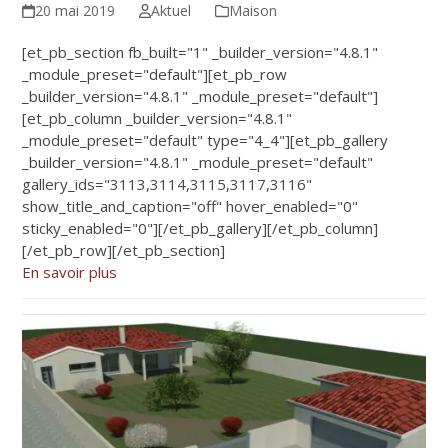
20 mai 2019
Aktuel
Maison
[et_pb_section fb_built="1" _builder_version="4.8.1"
_module_preset="default"][et_pb_row
_builder_version="4.8.1" _module_preset="default"]
[et_pb_column _builder_version="4.8.1"
_module_preset="default" type="4_4"][et_pb_gallery
_builder_version="4.8.1" _module_preset="default"
gallery_ids="3113,3114,3115,3117,3116"
show_title_and_caption="off" hover_enabled="0"
sticky_enabled="0"][/et_pb_gallery][/et_pb_column]
[/et_pb_row][/et_pb_section]
En savoir plus