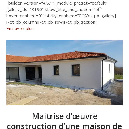
_builder_version="4.8.1" _module_preset="default"
gallery_ids="3190" show_title_and_caption="off"
hover_enabled="0" sticky_enabled="0"][/et_pb_gallery]
[/et_pb_column][/et_pb_row][/et_pb_section]
En savoir plus
Maitrise d’œuvre
construction d’une maison de