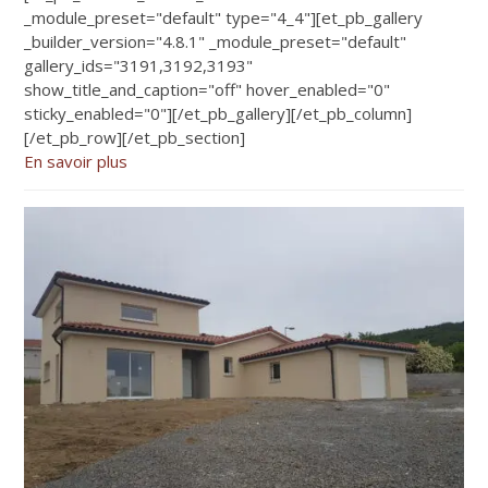
_module_preset="default" type="4_4"][et_pb_gallery
_builder_version="4.8.1" _module_preset="default"
gallery_ids="3191,3192,3193"
show_title_and_caption="off" hover_enabled="0"
sticky_enabled="0"][/et_pb_gallery][/et_pb_column]
[/et_pb_row][/et_pb_section]
En savoir plus