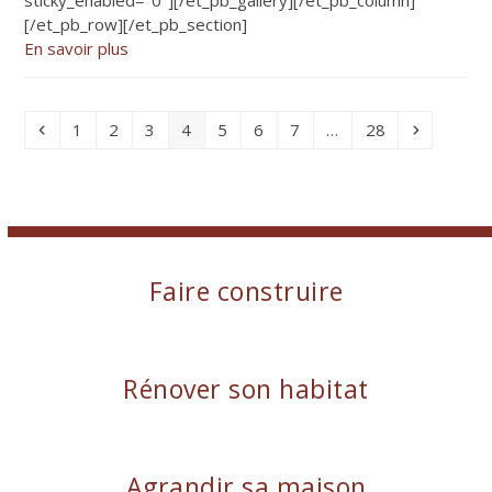
[/et_pb_row][/et_pb_section]
En savoir plus
Précédent
Page
Page
Page
Page
Page
Page
Page
Page
Suivant
1
2
3
4
5
6
7
…
28
Faire construire
Rénover son habitat
Agrandir sa maison