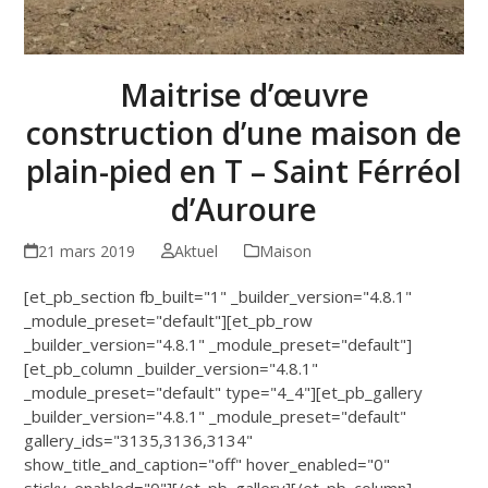
Maitrise d’œuvre
construction d’une maison de
plain-pied en T – Saint Férréol
d’Auroure
21 mars 2019
Aktuel
Maison
[et_pb_section fb_built="1" _builder_version="4.8.1"
_module_preset="default"][et_pb_row
_builder_version="4.8.1" _module_preset="default"]
[et_pb_column _builder_version="4.8.1"
_module_preset="default" type="4_4"][et_pb_gallery
_builder_version="4.8.1" _module_preset="default"
gallery_ids="3135,3136,3134"
show_title_and_caption="off" hover_enabled="0"
sticky_enabled="0"][/et_pb_gallery][/et_pb_column]