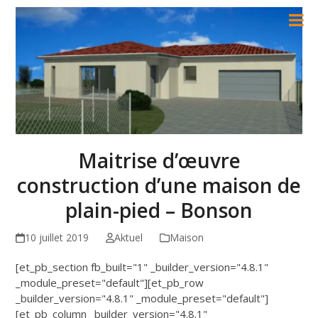
Skip
to
content
Maitrise d’œuvre
construction d’une maison de
plain-pied – Bonson
10 juillet 2019
Aktuel
Maison
[et_pb_section fb_built="1" _builder_version="4.8.1"
_module_preset="default"][et_pb_row
_builder_version="4.8.1" _module_preset="default"]
[et_pb_column _builder_version="4.8.1"