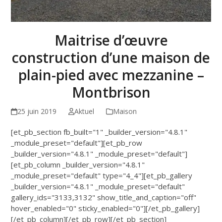
Maitrise d’œuvre
construction d’une maison de
plain-pied avec mezzanine –
Montbrison
25 juin 2019
Aktuel
Maison
[et_pb_section fb_built="1" _builder_version="4.8.1"
_module_preset="default"][et_pb_row
_builder_version="4.8.1" _module_preset="default"]
[et_pb_column _builder_version="4.8.1"
_module_preset="default" type="4_4"][et_pb_gallery
_builder_version="4.8.1" _module_preset="default"
gallery_ids="3133,3132" show_title_and_caption="off"
hover_enabled="0" sticky_enabled="0"][/et_pb_gallery]
[/et_pb_column][/et_pb_row][/et_pb_section]