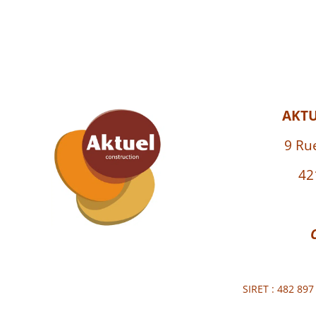
AKT
9 Ru
42
SIRET : 482 89