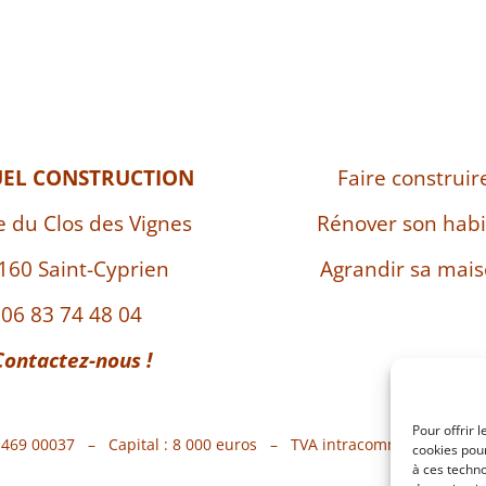
UEL CONSTRUCTION
Faire construir
e du Clos des Vignes
Rénover son habi
160 Saint-Cyprien
Agrandir sa mai
06 83 74 48 04
Contactez-nous !
Pour offrir 
7 469 00037 – Capital : 8 000 euros – TVA intracommunautaire 
cookies pour
à ces techn