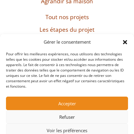
Agrandir sa maison
Tout nos projets
Les étapes du projet
L’entreprise
Gérer le consentement
Pour offrir les meilleures expériences, nous utilisons des technologies
telles que les cookies pour stocker et/ou accéder aux informations des
appareils. Le fait de consentir à ces technologies nous permettra de
SIRET : 482 897 469 00037 – Capital : 8 000 euros
traiter des données telles que le comportement de navigation ou les ID
– TVA intracommunautaire : FR38482897469
uniques sur ce site. Le fait de ne pas consentir ou de retirer son
consentement peut avoir un effet négatif sur certaines caractéristiques
et fonctions.
Mentions légales
Accepter
Protection des données personnelles et cookies
Refuser
Copyright ©2026
Voir les préférences