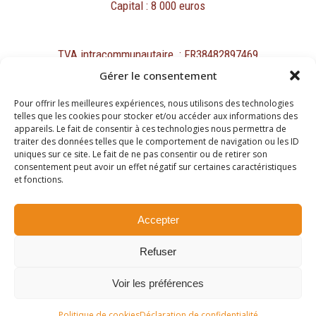
Capital : 8 000 euros
TVA intracommunautaire : FR38482897469
Gérer le consentement
Pour offrir les meilleures expériences, nous utilisons des technologies
telles que les cookies pour stocker et/ou accéder aux informations des
appareils. Le fait de consentir à ces technologies nous permettra de
traiter des données telles que le comportement de navigation ou les ID
Mentions légales
uniques sur ce site. Le fait de ne pas consentir ou de retirer son
Protection des données personnelles et cookies
consentement peut avoir un effet négatif sur certaines caractéristiques
et fonctions.
Copyright ©2026
Accepter
Site réalisé par
Refuser
Passing Communication
Voir les préférences
Politique de cookies
Déclaration de confidentialité