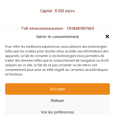
Capital : 8 000 euros
TVA intracommunautaire : FR38482897469
Gérer le consentement
Pour offrir les meilleures expériences, nous utilisons des technologies
telles que les cookies pour stocker et/ou accéder aux informations des
appareils. Le fait de consentir à ces technologies nous permettra de
traiter des données telles que le comportement de navigation ou les ID
Mentions légales
uniques sur ce site. Le fait de ne pas consentir ou de retirer son
Protection des données personnelles et cookies
consentement peut avoir un effet négatif sur certaines caractéristiques
et fonctions.
Copyright ©2026
Accepter
Site réalisé par
Refuser
Passing Communication
Voir les préférences