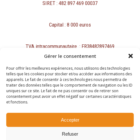
SIRET : 482 897 469 00037
Capital : 8 000 euros
TVA intracommunautaire : FR38482897469
Gérer le consentement
Pour offrir les meilleures expériences, nous utilisons des technologies
telles que les cookies pour stocker et/ou accéder aux informations des
appareils. Le fait de consentir à ces technologies nous permettra de
traiter des données telles que le comportement de navigation ou les ID
Mentions légales
uniques sur ce site. Le fait de ne pas consentir ou de retirer son
Protection des données personnelles et cookies
consentement peut avoir un effet négatif sur certaines caractéristiques
et fonctions.
Copyright ©2026
Accepter
Site réalisé par
Refuser
Passing Communication