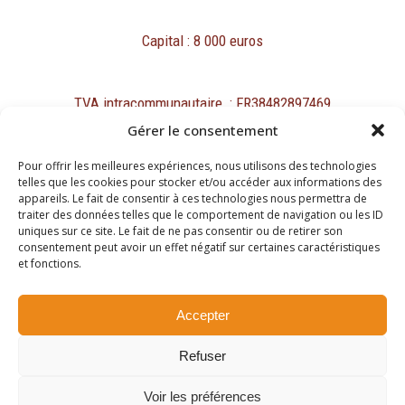
Capital : 8 000 euros
TVA intracommunautaire : FR38482897469
Gérer le consentement
Pour offrir les meilleures expériences, nous utilisons des technologies
telles que les cookies pour stocker et/ou accéder aux informations des
appareils. Le fait de consentir à ces technologies nous permettra de
traiter des données telles que le comportement de navigation ou les ID
Mentions légales
uniques sur ce site. Le fait de ne pas consentir ou de retirer son
Protection des données personnelles et cookies
consentement peut avoir un effet négatif sur certaines caractéristiques
et fonctions.
Copyright ©2026
Accepter
Site réalisé par
Refuser
Passing Communication
Voir les préférences