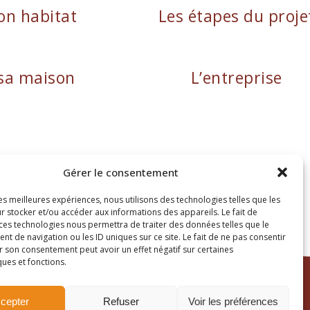
on habitat
Les étapes du proje
sa maison
L’entreprise
Gérer le consentement
autaire : FR38482897469
les meilleures expériences, nous utilisons des technologies telles que les
r stocker et/ou accéder aux informations des appareils. Le fait de
 ces technologies nous permettra de traiter des données telles que le
 de navigation ou les ID uniques sur ce site. Le fait de ne pas consentir
r son consentement peut avoir un effet négatif sur certaines
ques et fonctions.
Site réalisé par
Passing Communication
cepter
Refuser
Voir les préférences