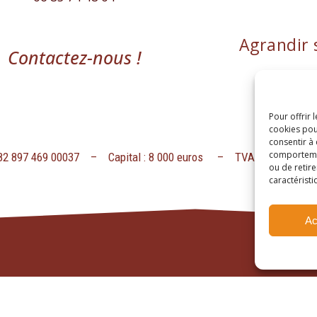
Agrandir 
Contactez-nous !
Pour offrir 
cookies pou
consentir à
comportement
482 897 469 00037 – Capital : 8 000 euros – TVA intracommun
ou de retire
caractéristi
Ac