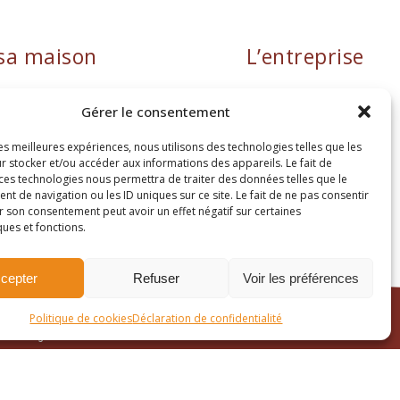
sa maison
L’entreprise
Gérer le consentement
les meilleures expériences, nous utilisons des technologies telles que les
r stocker et/ou accéder aux informations des appareils. Le fait de
 ces technologies nous permettra de traiter des données telles que le
 de navigation ou les ID uniques sur ce site. Le fait de ne pas consentir
autaire : FR38482897469
r son consentement peut avoir un effet négatif sur certaines
ques et fonctions.
cepter
Refuser
Voir les préférences
Politique de cookies
Déclaration de confidentialité
Site réalisé par
Passing Communication