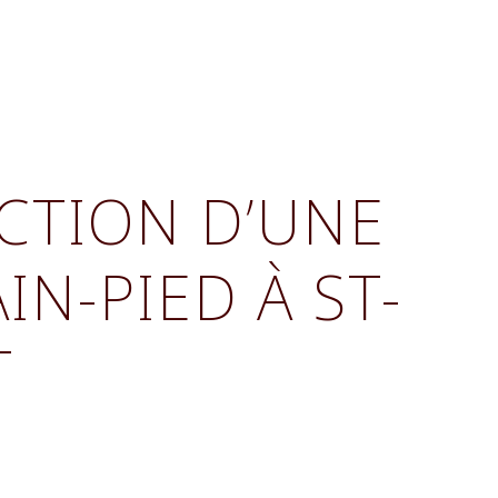
CTION D’UNE
IN-PIED À ST-
T