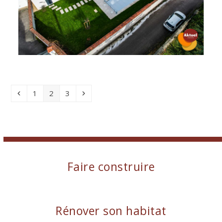
Précédent
Page
Page
Page
Suivant
1
2
3
Faire construire
Rénover son habitat