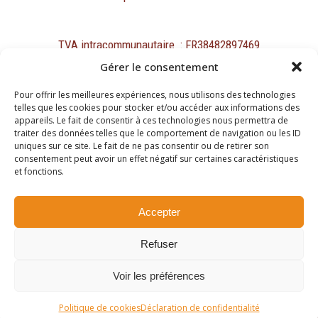
TVA intracommunautaire : FR38482897469
Gérer le consentement
Pour offrir les meilleures expériences, nous utilisons des technologies
telles que les cookies pour stocker et/ou accéder aux informations des
appareils. Le fait de consentir à ces technologies nous permettra de
traiter des données telles que le comportement de navigation ou les ID
Mentions légales
uniques sur ce site. Le fait de ne pas consentir ou de retirer son
Protection des données personnelles et cookies
consentement peut avoir un effet négatif sur certaines caractéristiques
et fonctions.
Copyright ©2026
Accepter
Site réalisé par
Refuser
Passing Communication
Voir les préférences
Politique de cookies
Déclaration de confidentialité