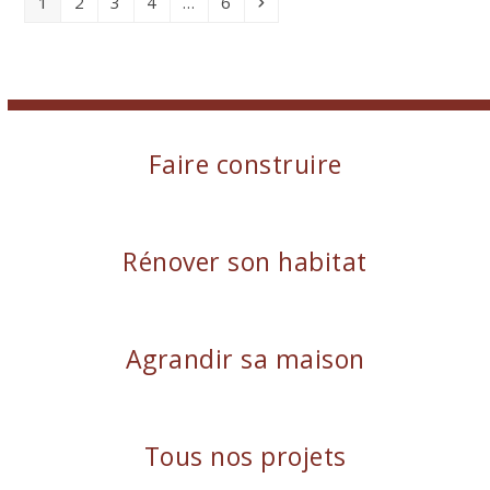
Page
Page
Page
Page
Page
Suivant
1
2
3
4
…
6
Faire construire
Rénover son habitat
Agrandir sa maison
Tous nos projets