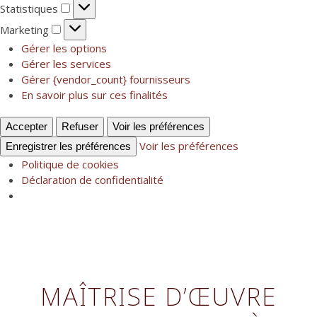
Statistiques
Statistiques
Marketing
Marketing
Gérer les options
Gérer les services
Gérer {vendor_count} fournisseurs
En savoir plus sur ces finalités
Accepter
Refuser
Voir les préférences
Voir les préférences
Enregistrer les préférences
Politique de cookies
Déclaration de confidentialité
Skip
to
content
MAÎTRISE D’ŒUVRE