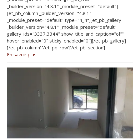
_builder_version="4.8.1" _module_preset="default"]
[et_pb_column _builder_version="4.8.1"
_module_preset="default" type="4_4"][et_pb_gallery
_builder_version="4.8.1" _module_preset="default"
gallery_ids="3337,3344" show_title_and_caption="off"
hover_enabled="0" sticky_enabled="0"][/et_pb_gallery]
[/et_pb_column][/et_pb_row][/et_pb_section]
En savoir plus