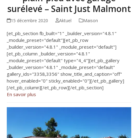
surélevé – Saint Just Malmont
15 décembre 2020
Aktuel
Maison
[et_pb_section fb_built="1" _builder_version="4.8.1"
_module_preset="default"][et_pb_row
_builder_version="4.8.1" _module_preset="default"]
[et_pb_column _builder_version="4.8.1"
_module_preset="default" type="4_4"][et_pb_gallery
_builder_version="4.8.1" _module_preset="default"
gallery_ids="3358,3356" show_title_and_caption="off"
hover_enabled="0" sticky_enabled="0"][/et_pb_gallery]
[/et_pb_column][/et_pb_row][/et_pb_section]
En savoir plus