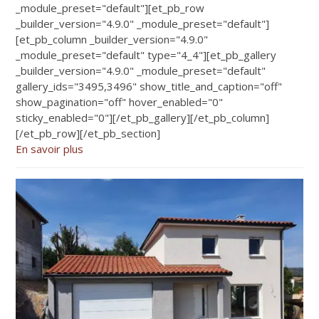
_module_preset="default"][et_pb_row
_builder_version="4.9.0" _module_preset="default"]
[et_pb_column _builder_version="4.9.0"
_module_preset="default" type="4_4"][et_pb_gallery
_builder_version="4.9.0" _module_preset="default"
gallery_ids="3495,3496" show_title_and_caption="off"
show_pagination="off" hover_enabled="0"
sticky_enabled="0"][/et_pb_gallery][/et_pb_column]
[/et_pb_row][/et_pb_section]
En savoir plus