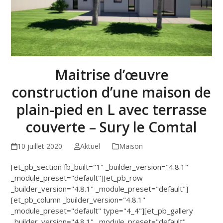
Maitrise d’œuvre
construction d’une maison de
plain-pied en L avec terrasse
couverte – Sury le Comtal
10 juillet 2020
Aktuel
Maison
[et_pb_section fb_built="1" _builder_version="4.8.1"
_module_preset="default"][et_pb_row
_builder_version="4.8.1" _module_preset="default"]
[et_pb_column _builder_version="4.8.1"
_module_preset="default" type="4_4"][et_pb_gallery
_builder_version="4.8.1" _module_preset="default"