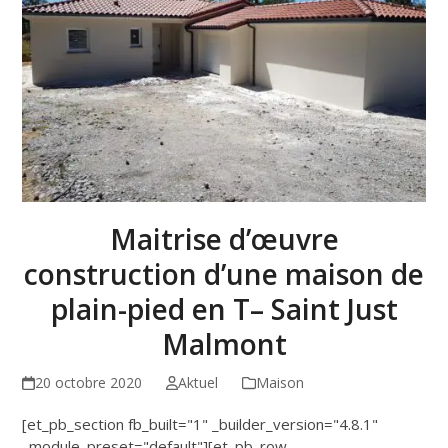
Maitrise d’œuvre
construction d’une maison de
plain-pied en T– Saint Just
Malmont
20 octobre 2020
Aktuel
Maison
[et_pb_section fb_built="1" _builder_version="4.8.1"
_module_preset="default"][et_pb_row