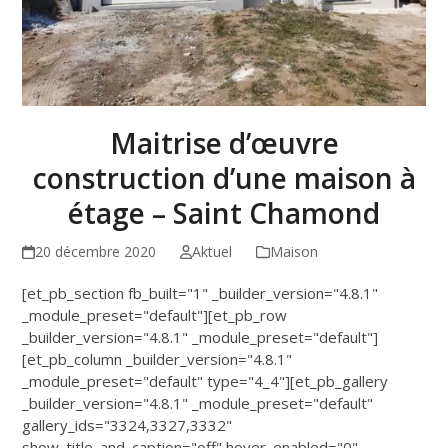
Maitrise d’œuvre
construction d’une maison à
étage – Saint Chamond
20 décembre 2020
Aktuel
Maison
[et_pb_section fb_built="1" _builder_version="4.8.1"
_module_preset="default"][et_pb_row
_builder_version="4.8.1" _module_preset="default"]
[et_pb_column _builder_version="4.8.1"
_module_preset="default" type="4_4"][et_pb_gallery
_builder_version="4.8.1" _module_preset="default"
gallery_ids="3324,3327,3332"
show_title_and_caption="off" hover_enabled="0"