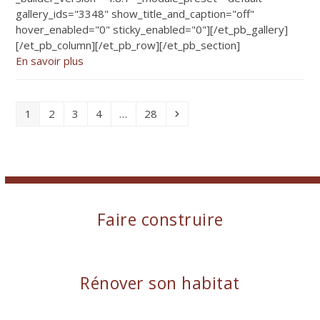
gallery_ids="3348" show_title_and_caption="off"
hover_enabled="0" sticky_enabled="0"][/et_pb_gallery]
[/et_pb_column][/et_pb_row][/et_pb_section]
En savoir plus
Page
Page
Page
Page
Page
Suivant
1
2
3
4
…
28
Faire construire
Rénover son habitat