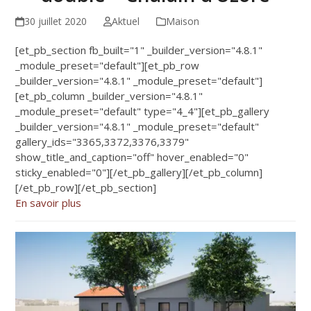
30 juillet 2020
Aktuel
Maison
[et_pb_section fb_built="1" _builder_version="4.8.1"
_module_preset="default"][et_pb_row
_builder_version="4.8.1" _module_preset="default"]
[et_pb_column _builder_version="4.8.1"
_module_preset="default" type="4_4"][et_pb_gallery
_builder_version="4.8.1" _module_preset="default"
gallery_ids="3365,3372,3376,3379"
show_title_and_caption="off" hover_enabled="0"
sticky_enabled="0"][/et_pb_gallery][/et_pb_column]
[/et_pb_row][/et_pb_section]
En savoir plus