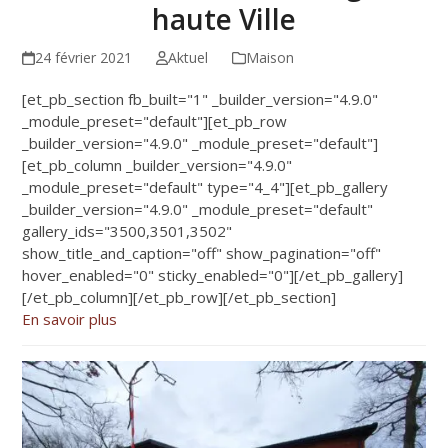
haute Ville
24 février 2021
Aktuel
Maison
[et_pb_section fb_built="1" _builder_version="4.9.0"
_module_preset="default"][et_pb_row
_builder_version="4.9.0" _module_preset="default"]
[et_pb_column _builder_version="4.9.0"
_module_preset="default" type="4_4"][et_pb_gallery
_builder_version="4.9.0" _module_preset="default"
gallery_ids="3500,3501,3502"
show_title_and_caption="off" show_pagination="off"
hover_enabled="0" sticky_enabled="0"][/et_pb_gallery]
[/et_pb_column][/et_pb_row][/et_pb_section]
En savoir plus