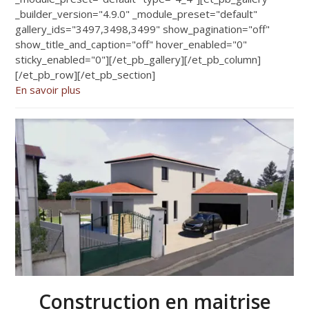
_builder_version="4.9.0" _module_preset="default"
gallery_ids="3497,3498,3499" show_pagination="off"
show_title_and_caption="off" hover_enabled="0"
sticky_enabled="0"][/et_pb_gallery][/et_pb_column]
[/et_pb_row][/et_pb_section]
En savoir plus
Construction en maitrise