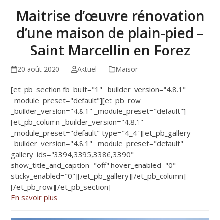
Maitrise d’œuvre rénovation
d’une maison de plain-pied –
Saint Marcellin en Forez
20 août 2020
Aktuel
Maison
[et_pb_section fb_built="1" _builder_version="4.8.1"
_module_preset="default"][et_pb_row
_builder_version="4.8.1" _module_preset="default"]
[et_pb_column _builder_version="4.8.1"
_module_preset="default" type="4_4"][et_pb_gallery
_builder_version="4.8.1" _module_preset="default"
gallery_ids="3394,3395,3386,3390"
show_title_and_caption="off" hover_enabled="0"
sticky_enabled="0"][/et_pb_gallery][/et_pb_column]
[/et_pb_row][/et_pb_section]
En savoir plus