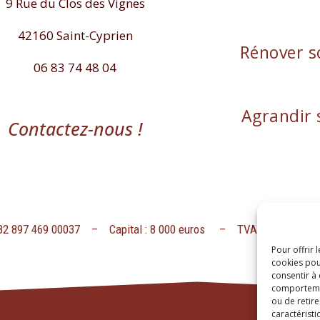
9 Rue du Clos des Vignes
42160 Saint-Cyprien
Rénover s
06 83 74 48 04
Agrandir 
Contactez-nous !
482 897 469 00037 – Capital : 8 000 euros – TVA intracommun
Pour offrir 
cookies pou
consentir à
comportement
ou de retire
caractéristi