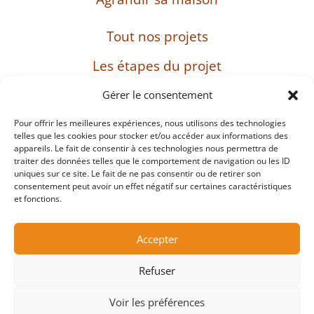
Tout nos projets
Les étapes du projet
L’entreprise
Gérer le consentement
Pour offrir les meilleures expériences, nous utilisons des technologies
telles que les cookies pour stocker et/ou accéder aux informations des
appareils. Le fait de consentir à ces technologies nous permettra de
SIRET : 482 897 469 00037 – Capital : 8 000 euros
traiter des données telles que le comportement de navigation ou les ID
– TVA intracommunautaire : FR38482897469
uniques sur ce site. Le fait de ne pas consentir ou de retirer son
consentement peut avoir un effet négatif sur certaines caractéristiques
et fonctions.
Mentions légales
Accepter
Protection des données personnelles et cookies
Refuser
Copyright ©2026
Voir les préférences