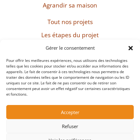
Agrandir sa maison
Tout nos projets
Les étapes du projet
L’entreprise
Gérer le consentement
Pour offrir les meilleures expériences, nous utilisons des technologies
telles que les cookies pour stocker et/ou accéder aux informations des
appareils. Le fait de consentir à ces technologies nous permettra de
SIRET : 482 897 469 00037 – Capital : 8 000 euros
traiter des données telles que le comportement de navigation ou les ID
– TVA intracommunautaire : FR38482897469
uniques sur ce site. Le fait de ne pas consentir ou de retirer son
consentement peut avoir un effet négatif sur certaines caractéristiques
et fonctions.
Mentions légales
Accepter
Protection des données personnelles et cookies
Refuser
Copyright ©2026