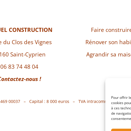
UEL CONSTRUCTION
Faire construir
e du Clos des Vignes
Rénover son habi
160 Saint-Cyprien
Agrandir sa mai
06 83 74 48 04
Contactez-nous !
Pour offrir 
7 469 00037 – Capital : 8 000 euros – TVA intracommunautaire 
cookies pour
à ces techn
de navigatio
consentement