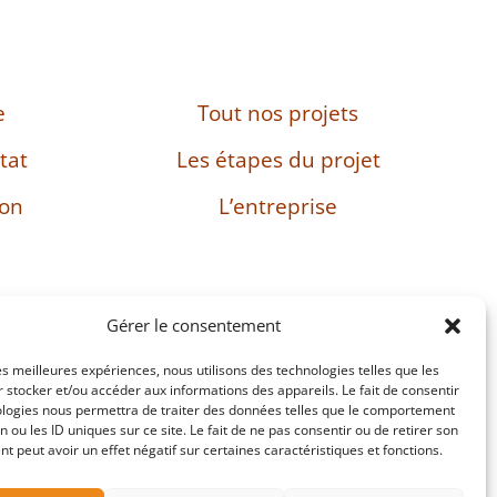
e
Tout nos projets
tat
Les étapes du projet
son
L’entreprise
Gérer le consentement
les meilleures expériences, nous utilisons des technologies telles que les
: FR38482897469
 stocker et/ou accéder aux informations des appareils. Le fait de consentir
ologies nous permettra de traiter des données telles que le comportement
n ou les ID uniques sur ce site. Le fait de ne pas consentir ou de retirer son
 peut avoir un effet négatif sur certaines caractéristiques et fonctions.
Site réalisé par Passing Communication