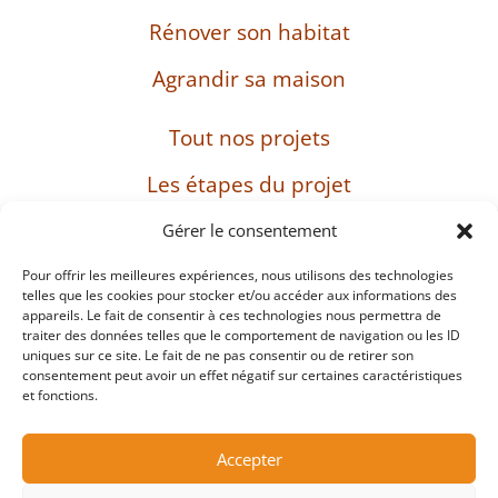
Rénover son habitat
Agrandir sa maison
Tout nos projets
Les étapes du projet
L’entreprise
Gérer le consentement
Pour offrir les meilleures expériences, nous utilisons des technologies
telles que les cookies pour stocker et/ou accéder aux informations des
appareils. Le fait de consentir à ces technologies nous permettra de
SIRET : 482 897 469 00037 – Capital : 8 000 euros
traiter des données telles que le comportement de navigation ou les ID
– TVA intracommunautaire : FR38482897469
uniques sur ce site. Le fait de ne pas consentir ou de retirer son
consentement peut avoir un effet négatif sur certaines caractéristiques
et fonctions.
Mentions légales
Accepter
Protection des données personnelles et cookies