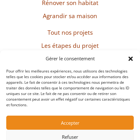
Rénover son habitat
Agrandir sa maison
Tout nos projets
Les étapes du projet
L’entreprise
Gérer le consentement
Pour offrir les meilleures expériences, nous utilisons des technologies
telles que les cookies pour stocker et/ou accéder aux informations des
appareils. Le fait de consentir à ces technologies nous permettra de
SIRET : 482 897 469 00037 – Capital : 8 000 euros
traiter des données telles que le comportement de navigation ou les ID
– TVA intracommunautaire : FR38482897469
uniques sur ce site. Le fait de ne pas consentir ou de retirer son
consentement peut avoir un effet négatif sur certaines caractéristiques
et fonctions.
Mentions légales
Accepter
Protection des données personnelles et cookies
Refuser