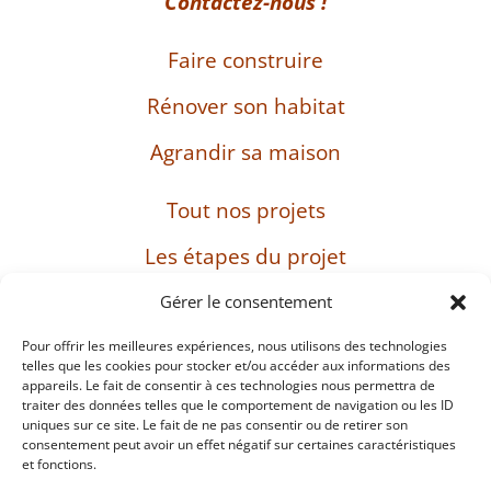
Contactez-nous !
Faire construire
Rénover son habitat
Agrandir sa maison
Tout nos projets
Les étapes du projet
L’entreprise
Gérer le consentement
Pour offrir les meilleures expériences, nous utilisons des technologies
telles que les cookies pour stocker et/ou accéder aux informations des
appareils. Le fait de consentir à ces technologies nous permettra de
SIRET : 482 897 469 00037 – Capital : 8 000 euros
traiter des données telles que le comportement de navigation ou les ID
– TVA intracommunautaire : FR38482897469
uniques sur ce site. Le fait de ne pas consentir ou de retirer son
consentement peut avoir un effet négatif sur certaines caractéristiques
et fonctions.