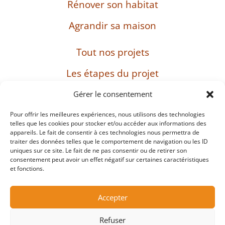
Rénover son habitat
Agrandir sa maison
Tout nos projets
Les étapes du projet
L’entreprise
Gérer le consentement
Pour offrir les meilleures expériences, nous utilisons des technologies
telles que les cookies pour stocker et/ou accéder aux informations des
appareils. Le fait de consentir à ces technologies nous permettra de
SIRET : 482 897 469 00037 – Capital : 8 000 euros
traiter des données telles que le comportement de navigation ou les ID
– TVA intracommunautaire : FR38482897469
uniques sur ce site. Le fait de ne pas consentir ou de retirer son
consentement peut avoir un effet négatif sur certaines caractéristiques
et fonctions.
Mentions légales
Accepter
Protection des données personnelles et cookies
Refuser