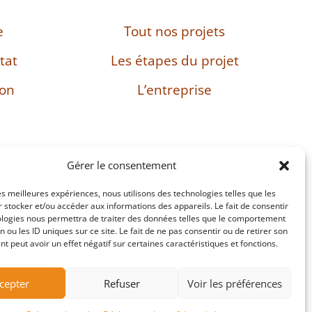
e
Tout nos projets
tat
Les étapes du projet
son
L’entreprise
Gérer le consentement
les meilleures expériences, nous utilisons des technologies telles que les
: FR38482897469
 stocker et/ou accéder aux informations des appareils. Le fait de consentir
ologies nous permettra de traiter des données telles que le comportement
n ou les ID uniques sur ce site. Le fait de ne pas consentir ou de retirer son
 peut avoir un effet négatif sur certaines caractéristiques et fonctions.
Site réalisé par Passing Communication
cepter
Refuser
Voir les préférences