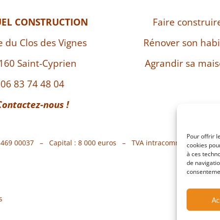
UEL CONSTRUCTION
Faire construir
e du Clos des Vignes
Rénover son habi
160 Saint-Cyprien
Agrandir sa mai
06 83 74 48 04
Contactez-nous !
Pour offrir 
7 469 00037 – Capital : 8 000 euros – TVA intracommunautaire 
cookies pour
à ces techn
de navigatio
consentement
s
Ac