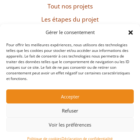
Tout nos projets
Les étapes du projet
L’entreprise
Gérer le consentement
Pour offrir les meilleures expériences, nous utilisons des technologies
telles que les cookies pour stocker et/ou accéder aux informations des
appareils. Le fait de consentir à ces technologies nous permettra de
SIRET : 482 897 469 00037 – Capital : 8 000 euros
traiter des données telles que le comportement de navigation ou les ID
– TVA intracommunautaire : FR38482897469
uniques sur ce site. Le fait de ne pas consentir ou de retirer son
consentement peut avoir un effet négatif sur certaines caractéristiques
et fonctions.
Mentions légales
Accepter
Protection des données personnelles et cookies
Refuser
Copyright ©2026
Voir les préférences
Site réalisé par Passing Communication
Politique de cookies
Déclaration de confidentialité