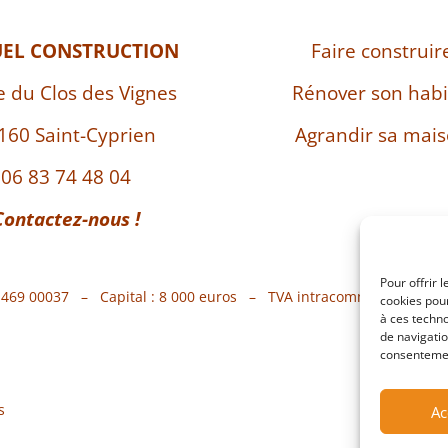
UEL CONSTRUCTION
Faire construir
e du Clos des Vignes
Rénover son habi
160 Saint-Cyprien
Agrandir sa mai
06 83 74 48 04
Contactez-nous !
Pour offrir 
7 469 00037 – Capital : 8 000 euros – TVA intracommunautaire 
cookies pour
à ces techn
de navigatio
consentement
s
Ac