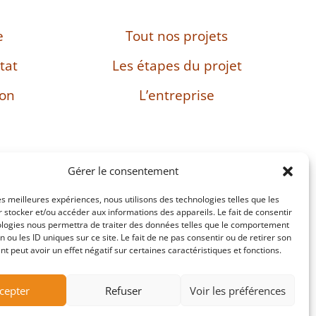
e
Tout nos projets
tat
Les étapes du projet
son
L’entreprise
Gérer le consentement
les meilleures expériences, nous utilisons des technologies telles que les
: FR38482897469
 stocker et/ou accéder aux informations des appareils. Le fait de consentir
ologies nous permettra de traiter des données telles que le comportement
n ou les ID uniques sur ce site. Le fait de ne pas consentir ou de retirer son
 peut avoir un effet négatif sur certaines caractéristiques et fonctions.
Site réalisé par Passing Communication
cepter
Refuser
Voir les préférences