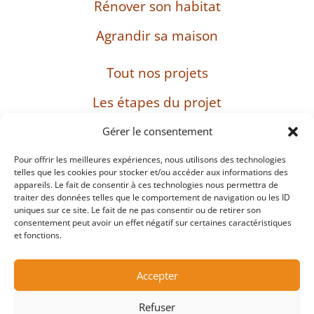
Rénover son habitat
Agrandir sa maison
Tout nos projets
Les étapes du projet
L’entreprise
Gérer le consentement
Pour offrir les meilleures expériences, nous utilisons des technologies
telles que les cookies pour stocker et/ou accéder aux informations des
appareils. Le fait de consentir à ces technologies nous permettra de
SIRET : 482 897 469 00037 – Capital : 8 000 euros
traiter des données telles que le comportement de navigation ou les ID
– TVA intracommunautaire : FR38482897469
uniques sur ce site. Le fait de ne pas consentir ou de retirer son
consentement peut avoir un effet négatif sur certaines caractéristiques
et fonctions.
Mentions légales
Accepter
Protection des données personnelles et cookies
Refuser