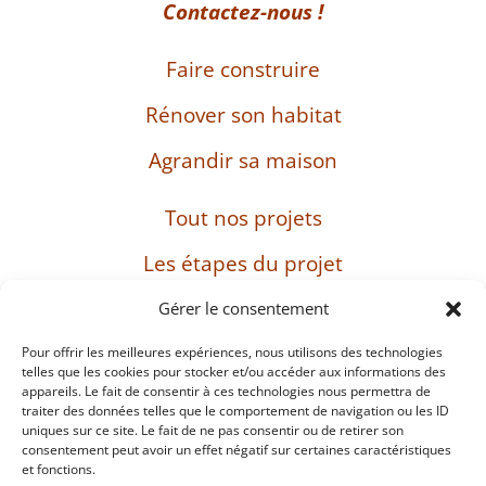
Contactez-nous !
Faire construire
Rénover son habitat
Agrandir sa maison
Tout nos projets
Les étapes du projet
L’entreprise
Gérer le consentement
Pour offrir les meilleures expériences, nous utilisons des technologies
telles que les cookies pour stocker et/ou accéder aux informations des
appareils. Le fait de consentir à ces technologies nous permettra de
SIRET : 482 897 469 00037 – Capital : 8 000 euros
traiter des données telles que le comportement de navigation ou les ID
– TVA intracommunautaire : FR38482897469
uniques sur ce site. Le fait de ne pas consentir ou de retirer son
consentement peut avoir un effet négatif sur certaines caractéristiques
et fonctions.