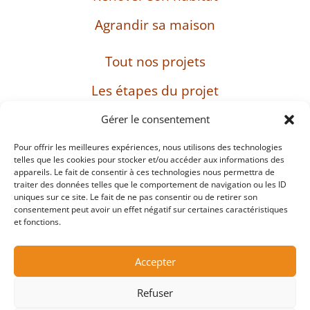
Agrandir sa maison
Tout nos projets
Les étapes du projet
L’entreprise
Gérer le consentement
Pour offrir les meilleures expériences, nous utilisons des technologies
telles que les cookies pour stocker et/ou accéder aux informations des
appareils. Le fait de consentir à ces technologies nous permettra de
SIRET : 482 897 469 00037 – Capital : 8 000 euros
traiter des données telles que le comportement de navigation ou les ID
– TVA intracommunautaire : FR38482897469
uniques sur ce site. Le fait de ne pas consentir ou de retirer son
consentement peut avoir un effet négatif sur certaines caractéristiques
et fonctions.
Mentions légales
Accepter
Protection des données personnelles et cookies
Refuser
Copyright ©2026