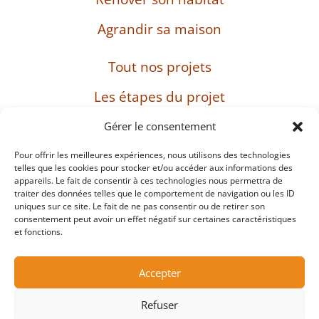
Agrandir sa maison
Tout nos projets
Les étapes du projet
L’entreprise
Gérer le consentement
Pour offrir les meilleures expériences, nous utilisons des technologies
telles que les cookies pour stocker et/ou accéder aux informations des
appareils. Le fait de consentir à ces technologies nous permettra de
SIRET : 482 897 469 00037 – Capital : 8 000 euros
traiter des données telles que le comportement de navigation ou les ID
– TVA intracommunautaire : FR38482897469
uniques sur ce site. Le fait de ne pas consentir ou de retirer son
consentement peut avoir un effet négatif sur certaines caractéristiques
et fonctions.
Mentions légales
Accepter
Protection des données personnelles et cookies
Refuser
Copyright ©2026