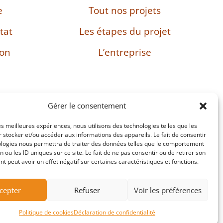
e
Tout nos projets
tat
Les étapes du projet
son
L’entreprise
Gérer le consentement
les meilleures expériences, nous utilisons des technologies telles que les
: FR38482897469
 stocker et/ou accéder aux informations des appareils. Le fait de consentir
ologies nous permettra de traiter des données telles que le comportement
n ou les ID uniques sur ce site. Le fait de ne pas consentir ou de retirer son
 peut avoir un effet négatif sur certaines caractéristiques et fonctions.
Site réalisé par Passing Communication
cepter
Refuser
Voir les préférences
Politique de cookies
Déclaration de confidentialité