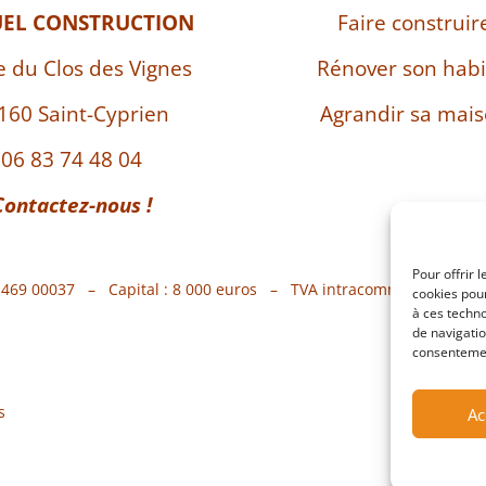
UEL CONSTRUCTION
Faire construir
e du Clos des Vignes
Rénover son habi
160 Saint-Cyprien
Agrandir sa mai
06 83 74 48 04
Contactez-nous !
Pour offrir 
7 469 00037 – Capital : 8 000 euros – TVA intracommunautaire 
cookies pour
à ces techn
de navigatio
consentement
s
Ac