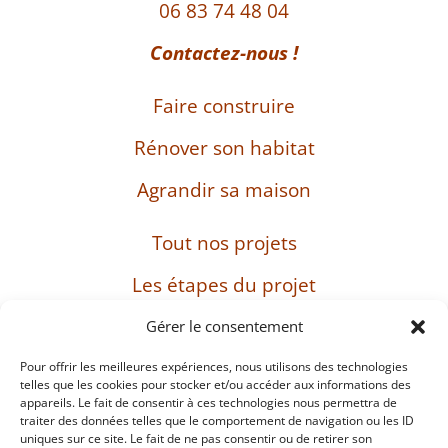
06 83 74 48 04
Contactez-nous !
Faire construire
Rénover son habitat
Agrandir sa maison
Tout nos projets
Les étapes du projet
L’entreprise
Gérer le consentement
Pour offrir les meilleures expériences, nous utilisons des technologies
telles que les cookies pour stocker et/ou accéder aux informations des
appareils. Le fait de consentir à ces technologies nous permettra de
SIRET : 482 897 469 00037 – Capital : 8 000 euros
traiter des données telles que le comportement de navigation ou les ID
– TVA intracommunautaire : FR38482897469
uniques sur ce site. Le fait de ne pas consentir ou de retirer son