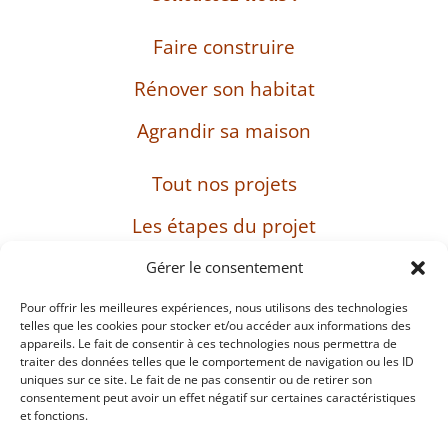
Faire construire
Rénover son habitat
Agrandir sa maison
Tout nos projets
Les étapes du projet
L’entreprise
Gérer le consentement
Pour offrir les meilleures expériences, nous utilisons des technologies
telles que les cookies pour stocker et/ou accéder aux informations des
appareils. Le fait de consentir à ces technologies nous permettra de
SIRET : 482 897 469 00037 – Capital : 8 000 euros
traiter des données telles que le comportement de navigation ou les ID
– TVA intracommunautaire : FR38482897469
uniques sur ce site. Le fait de ne pas consentir ou de retirer son
consentement peut avoir un effet négatif sur certaines caractéristiques
et fonctions.