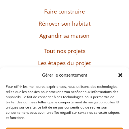
Faire construire
Rénover son habitat
Agrandir sa maison
Tout nos projets
Les étapes du projet
L’entreprise
Gérer le consentement
Pour offrir les meilleures expériences, nous utilisons des technologies
telles que les cookies pour stocker et/ou accéder aux informations des
appareils. Le fait de consentir à ces technologies nous permettra de
SIRET : 482 897 469 00037 – Capital : 8 000 euros
traiter des données telles que le comportement de navigation ou les ID
– TVA intracommunautaire : FR38482897469
uniques sur ce site. Le fait de ne pas consentir ou de retirer son
consentement peut avoir un effet négatif sur certaines caractéristiques
et fonctions.