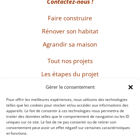
Contactez-nous !
Faire construire
Rénover son habitat
Agrandir sa maison
Tout nos projets
Les étapes du projet
L’entreprise
Gérer le consentement
Pour offrir les meilleures expériences, nous utilisons des technologies
telles que les cookies pour stocker et/ou accéder aux informations des
appareils. Le fait de consentir à ces technologies nous permettra de
SIRET : 482 897 469 00037 – Capital : 8 000 euros
traiter des données telles que le comportement de navigation ou les ID
– TVA intracommunautaire : FR38482897469
uniques sur ce site. Le fait de ne pas consentir ou de retirer son
consentement peut avoir un effet négatif sur certaines caractéristiques
et fonctions.