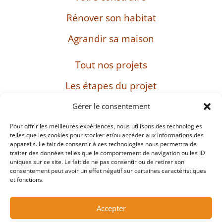
Rénover son habitat
Agrandir sa maison
Tout nos projets
Les étapes du projet
L’entreprise
Gérer le consentement
Pour offrir les meilleures expériences, nous utilisons des technologies
telles que les cookies pour stocker et/ou accéder aux informations des
appareils. Le fait de consentir à ces technologies nous permettra de
SIRET : 482 897 469 00037 – Capital : 8 000 euros
traiter des données telles que le comportement de navigation ou les ID
– TVA intracommunautaire : FR38482897469
uniques sur ce site. Le fait de ne pas consentir ou de retirer son
consentement peut avoir un effet négatif sur certaines caractéristiques
et fonctions.
Mentions légales
Accepter
Protection des données personnelles et cookies