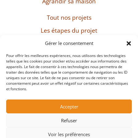
Agrandir sa maison
Tout nos projets
Les étapes du projet
L’entreprise
Gérer le consentement
Pour offrir les meilleures expériences, nous utilisons des technologies
telles que les cookies pour stocker et/ou accéder aux informations des
appareils. Le fait de consentir à ces technologies nous permettra de
SIRET : 482 897 469 00037 – Capital : 8 000 euros
traiter des données telles que le comportement de navigation ou les ID
– TVA intracommunautaire : FR38482897469
uniques sur ce site. Le fait de ne pas consentir ou de retirer son
consentement peut avoir un effet négatif sur certaines caractéristiques
et fonctions.
Mentions légales
Accepter
Protection des données personnelles et cookies
Refuser
Copyright ©2026
Voir les préférences