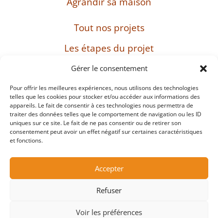
Agrandir sa maison
Tout nos projets
Les étapes du projet
L’entreprise
Gérer le consentement
Pour offrir les meilleures expériences, nous utilisons des technologies
telles que les cookies pour stocker et/ou accéder aux informations des
appareils. Le fait de consentir à ces technologies nous permettra de
SIRET : 482 897 469 00037 – Capital : 8 000 euros
traiter des données telles que le comportement de navigation ou les ID
– TVA intracommunautaire : FR38482897469
uniques sur ce site. Le fait de ne pas consentir ou de retirer son
consentement peut avoir un effet négatif sur certaines caractéristiques
et fonctions.
Mentions légales
Accepter
Protection des données personnelles et cookies
Refuser
Copyright ©2026
Voir les préférences